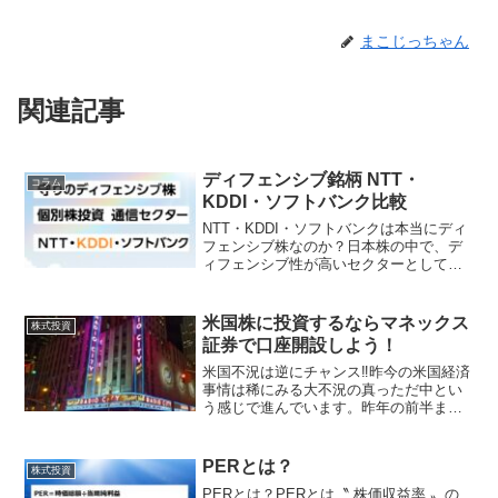
まこじっちゃん
関連記事
ディフェンシブ銘柄 NTT・
コラム
KDDI・ソフトバンク比較
NTT・KDDI・ソフトバンクは本当にディ
フェンシブ株なのか？日本株の中で、デ
ィフェンシブ性が高いセクターとしてよ
く挙げられるのが通信関連であり、その
中心的存在として語られるのが NTT・
KDDI・ソフトバンク の3社です。通信株
米国株に投資するならマネックス
株式投資
は“守りの...
証券で口座開設しよう！
米国不況は逆にチャンス‼昨今の米国経済
事情は稀にみる大不況の真っただ中とい
う感じで進んでいます。昨年の前半まで
は、人気の高かった米国株ETF (S&P500)
などの暴落により、投資離れが巻き起こ
っていますが、逆に言えば米国不況が改
PERとは？
株式投資
善された...
PERとは？PERとは〝 株価収益率 〟の