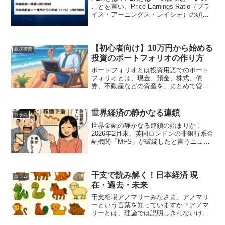
ことを言い、Price Earnings Ratio（プラ
イス・アーニングス・レイシォ）の頭文
字をとった略称であり、現在の株価が1株
当たり純利益（EPS）の何倍にあたるの
かを示した指標です。または、...
【初心者向け】10万円から始める
株式投資
投資のポートフォリオの作り方
ポートフォリオとは投資用語でのポート
フォリオとは、現金、預金、株式、債
券、不動産などの資産を、まとめて管理
することをいいます。投資においては、
リスクを管理するために、資産を複数の
金融商品に分散することをリスクヘッジ
世界経済の静かなる連鎖
コラム
と呼び、プロの投資家も採用...
世界金融の静かなる連鎖の始まりか！
2026年2月末、英国ロンドンの非銀行系金
融機関「MFS」が破綻したと言うニュー
スを受け、海外では不安が広がっていま
す。【この記事は「投資判断の心得」を1
例とした内容です】この記事は、特定の
相場観を押しつけ...
干支で読み解く！日本経済 現
コラム
在・過去・未来
干支相場アノマリーみなさま、アノマリ
ーという言葉を知っていますか？アノマ
リーとは、理論では説明しきれないけれ
ど、現実には繰り返し起こる“ちょっと不