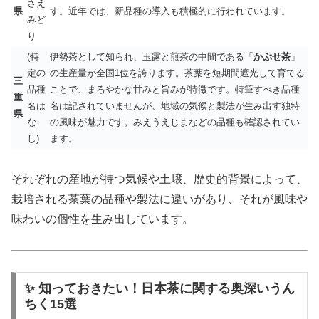
さえ
県
す。近年では、新品種の導入も積極的に行われています。
みど
り
(特
伊勢茶として知られ、玉露と煎茶の中間である「
かぶせ茶
」
定の
の生産量が全国1位を誇ります。茶葉を短期間遮光して育てる
三
品種
ことで、まろやかな甘みと旨みが特徴です。特筆すべき品種
重
名は
名は記されていませんが、地域の気候と製法が生み出す独特
県
な
の風味が魅力です。みえうえじまなどの品種も確認されてい
し)
ます。
それぞれの産地が持つ気候や土壌、歴史的背景によって、
栽培される茶葉の品種や製法に違いがあり、それが風味や
味わいの個性を生み出しています。
✨ 知っておきたい！日本茶に関する奥深いうん
ちく15選