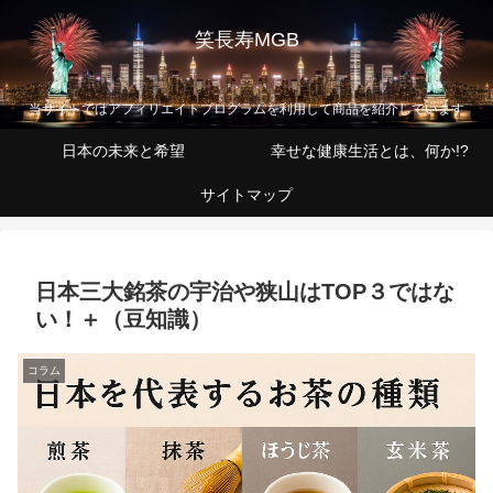
笑長寿MGB
当サイトではアフィリエイトプログラムを利用して商品を紹介しています
日本の未来と希望
幸せな健康生活とは、何か!?
サイトマップ
日本三大銘茶の宇治や狭山はTOP３ではな
い！＋（豆知識）
コラム