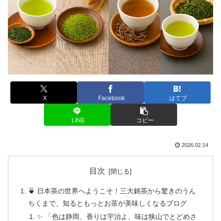
X
Facebook
はてブ
LINE
コピー
2026.02.14
目次
🍵 日本茶の世界へようこそ！三大銘茶から驚きのうん
ちくまで、知るともっとお茶が美味しくなるブログ
✨ 「色は静岡、香りは宇治よ、味は狭山でとどめさ