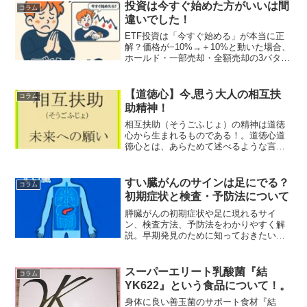
ます04.大丈夫05.ツキてる06.順調07.嬉し
投資は今すぐ始めた方がいいは間
コラム
い0...
違いでした！
ETF投資は「今すぐ始める」が本当に正
解？価格が−10%→＋10%と動いた場合、
ホールド・一部売却・全額売却の3パター
ンで資産がどう変化するかを円ベースで
徹底シミュレーション。複利の逆風や買
い増し戦略の効果もわかりやすく解説！
【道徳心】今,思う大人の相互扶
コラム
助精神！
相互扶助（そうごふじょ）の精神は道徳
心から生まれるものである！。道徳心道
徳心とは、あらためて述べるような言葉
ではありませんが、今現在、自分が道徳
心の有る言動が出来ていると思いますか⁉
行動や言葉では、出来ていると 言える方
すい臓がんのサインは足にでる？
コラム
もいるとは思います、...
初期症状と検査・予防法について
膵臓がんの初期症状や足に現れるサイ
ン、検査方法、予防法をわかりやすく解
説。早期発見のために知っておきたい重
要ポイントをまとめています。
スーパーエリート乳酸菌『結
コラム
YK622』という食品について！。
身体に良い善玉菌のサポート食材『結