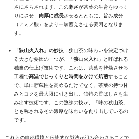
さにさらされます。この
寒さ
が茶葉の生育をゆっく
りにさせ、
肉厚に成長
させるとともに、旨み成分
（アミノ酸）をより一層蓄えさせる要因となりま
す。
「狭山火入れ」の妙技
：狭山茶の味わいを決定づけ
る大きな要因の一つが、「
狭山火入れ
」と呼ばれる
独自の仕上げ技術です。これは、茶葉を乾燥させる
工程で
高温でじっくりと時間をかけて焙煎
すること
で、単に貯蔵性を高めるだけでなく、茶葉の持つ甘
みとコクを最大限に引き出し、独特の香ばしさを生
み出す技術です。この熟練の技が、「味の狭山茶」
とも称されるその濃厚な味わいを創り出しているの
です。
これらの自然環境と伝統的な製法が組み合わさることで、