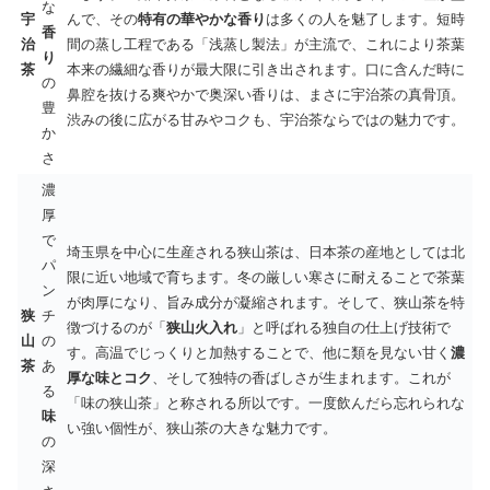
な
宇
んで、その
特有の華やかな香り
は多くの人を魅了します。短時
香
治
間の蒸し工程である「浅蒸し製法」が主流で、これにより茶葉
り
茶
本来の繊細な香りが最大限に引き出されます。口に含んだ時に
の
鼻腔を抜ける爽やかで奥深い香りは、まさに宇治茶の真骨頂。
豊
渋みの後に広がる甘みやコクも、宇治茶ならではの魅力です。
か
さ
濃
厚
で
埼玉県を中心に生産される狭山茶は、日本茶の産地としては北
パ
限に近い地域で育ちます。冬の厳しい寒さに耐えることで茶葉
ン
が肉厚になり、旨み成分が凝縮されます。そして、狭山茶を特
狭
チ
徴づけるのが「
狭山火入れ
」と呼ばれる独自の仕上げ技術で
山
の
す。高温でじっくりと加熱することで、他に類を見ない甘く
濃
茶
あ
厚な味とコク
、そして独特の香ばしさが生まれます。これが
る
「味の狭山茶」と称される所以です。一度飲んだら忘れられな
味
い強い個性が、狭山茶の大きな魅力です。
の
深