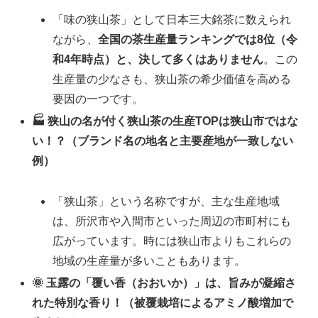
「味の狭山茶」として日本三大銘茶に数えられ
ながら、
全国の茶生産量ランキングでは8位（令
和4年時点）と、決して多くはありません
。この
生産量の少なさも、狭山茶の希少価値を高める
要因の一つです。
🏭 狭山の名が付く狭山茶の生産TOPは狭山市ではな
い！？（ブランド名の地名と主要産地が一致しない
例）
「狭山茶」という名称ですが、主な生産地域
は、所沢市や入間市といった周辺の市町村にも
広がっています。時には狭山市よりもこれらの
地域の生産量が多いこともあります。
🌞 玉露の「覆い香（おおいか）」は、旨みが凝縮さ
れた特別な香り！（被覆栽培によるアミノ酸増加で