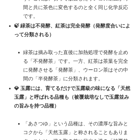
間と共に茶色に変色するのと全く同じ化学反応
です。
🍃 緑茶は不発酵、紅茶は完全発酵（発酵度合いによ
って分類される）
緑茶は摘み取った直後に加熱処理で発酵を止め
る「不発酵茶」です。一方、紅茶は茶葉を完全
に発酵させる「発酵茶」、ウーロン茶はその中
間の「半発酵茶」に分類されます。
💎 玉露には、育てるだけで玉露級の味になる「天然
玉露」と呼ばれる品種も（被覆栽培なしで玉露並み
の旨みを持つ品種）
「あさつゆ」という品種は、その濃厚な旨みと
コクから「天然玉露」と称されることもありま