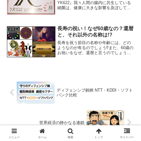
YK622』我々人間の腸内に共生している
細菌は、健康に大きな影響を及ぼしてい
ます、その細菌の種類を大まかに分ける
と『善玉菌 ・悪玉菌 ・日和見菌 』
と3種類に分けられます、健康な状態の腸
内環境の場合、・善玉...
長寿の祝い！なぜ60歳なの？還暦
コラム
と、それ以外の名称は!?
長寿を祝う節目の名称や年齢には、どの
ようなのが有るのでしょう⁉また、60歳の
お祝いをなぜ、還暦と言うのでしょうか⁉
長寿のお祝いの名称には還暦/古希/喜寿/
傘寿/米寿/卒寿/白寿/紀寿・百寿/茶寿/茶
寿・不枠/皇寿・川寿/大還暦/天寿など
が、...
ディフェンシブ銘柄 NTT・KDDI・ソフト
バンク比較
世界経済の静かなる連鎖
メニュー
ホーム
検索
トップ
サイドバー