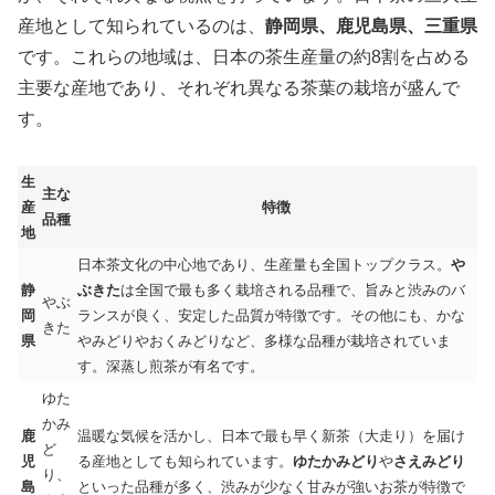
産地として知られているのは、
静岡県、鹿児島県、三重県
です。これらの地域は、日本の茶生産量の約8割を占める
主要な産地であり、それぞれ異なる茶葉の栽培が盛んで
す。
生
主な
産
特徴
品種
地
日本茶文化の中心地であり、生産量も全国トップクラス。
や
静
ぶきた
は全国で最も多く栽培される品種で、旨みと渋みのバ
やぶ
岡
ランスが良く、安定した品質が特徴です。その他にも、かな
きた
県
やみどりやおくみどりなど、多様な品種が栽培されていま
す。深蒸し煎茶が有名です。
ゆた
かみ
鹿
温暖な気候を活かし、日本で最も早く新茶（大走り）を届け
ど
児
る産地としても知られています。
ゆたかみどり
や
さえみどり
り、
島
といった品種が多く、渋みが少なく甘みが強いお茶が特徴で