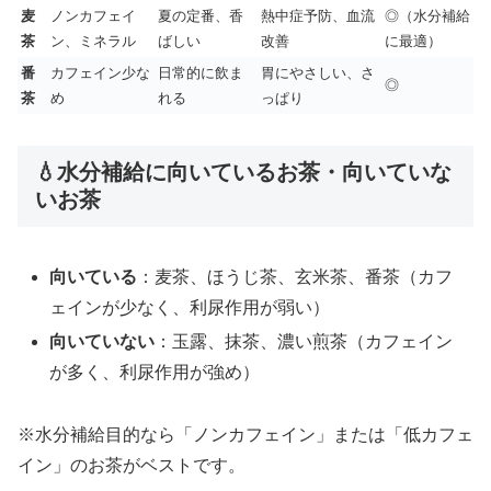
麦
ノンカフェイ
夏の定番、香
熱中症予防、血流
◎（水分補給
茶
ン、ミネラル
ばしい
改善
に最適）
番
カフェイン少な
日常的に飲ま
胃にやさしい、さ
◎
茶
め
れる
っぱり
💧水分補給に向いているお茶・向いていな
いお茶
向いている
：麦茶、ほうじ茶、玄米茶、番茶（カフ
ェインが少なく、利尿作用が弱い）
向いていない
：玉露、抹茶、濃い煎茶（カフェイン
が多く、利尿作用が強め）
※水分補給目的なら「ノンカフェイン」または「低カフェ
イン」のお茶がベストです。