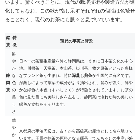
います。驚くべきことに、現代の栽培技術や製造方法が進
化してもなお、この歌が指し示すそれぞれの個性は色褪せ
ることなく、現代のお茶にも脈々と息づいています。
銘
特
現代の事実と背景
茶
徴
鮮
や
日本一の茶葉生産量を誇る静岡県は、まさに日本茶文化の中心
か
地。川根茶、天竜茶、本山茶、掛川茶、牧之原茶といった多様
静
な
なブランド茶が生まれ、特に
深蒸し煎茶
が全国的に有名です。
岡
色
深蒸しによって茶葉の成分がより抽出され、旨みが強く、鮮や
茶
の
かな緑色の水色（すいしょく）が特徴とされています。お茶の
美
色は見た目にも美味しさを左右し、静岡茶は淹れた時の美しい
し
緑色が食欲をそそります。
さ
華
や
京都府の宇治周辺は、古くから高級茶の産地として名を馳せて
か
います。玉露や抹茶の原料となる碾茶（てんちゃ）の生産が盛