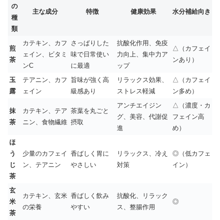
の
主な成分
特徴
健康効果
水分補給向き
種
類
カテキン、カフ
さっぱりした
抗酸化作用、免疫
煎
△（カフェイ
ェイン、ビタミ
味で日常使い
力向上、集中力ア
茶
ンあり）
ンC
に最適
ップ
玉
テアニン、カフ
旨味が強く高
リラックス効果、
△（カフェイ
露
ェイン
級感あり
ストレス軽減
ン多め）
アンチエイジン
△（濃度・カ
抹
カテキン、テア
茶葉を丸ごと
グ、美容、代謝促
フェイン高
茶
ニン、食物繊維
摂取
進
め）
ほ
う
少量のカフェイ
香ばしく胃に
リラックス、冷え
◎（低カフェ
じ
ン、テアニン
やさしい
対策
イン）
茶
玄
カテキン、玄米
香ばしく飲み
抗酸化、リラック
米
◎
の栄養
やすい
ス、整腸作用
茶