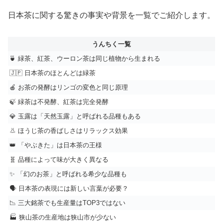
日本茶に関する驚きの事実や背景を一覧でご紹介します。
うんちく一覧
🍵 緑茶、紅茶、ウーロン茶は同じ植物から生まれる
🇯🇵 日本茶のほとんどは緑茶
🍎 お茶の発酵はリンゴの変色と同じ原理
🍃 緑茶は不発酵、紅茶は完全発酵
💎 玉露は「天然玉露」と呼ばれる品種もある
👃 ほうじ茶の香ばしさはリラックス効果
👑 「やぶきた」は日本茶の王様
🧬 品種によって味が大きく異なる
✨ 「幻のお茶」と呼ばれる希少な品種も
🗣️ 日本茶の表現には新しい言葉が必要？
📉 三大銘茶でも生産量はTOP3ではない
🏭 狭山茶の生産地は狭山市が少ない