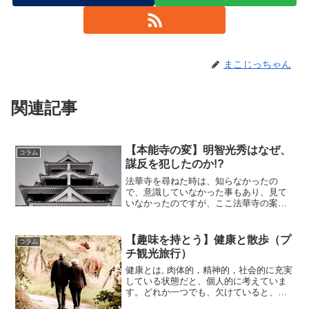
まこじっちゃん
関連記事
【本能寺の変】明智光秀はなぜ、
コラム
謀反を犯したのか!?
法華寺を尋ねた時は、知らなかったの
で、意識していなかった事もあり、見て
いなかったのですが、ここ法華寺の案内
板に、本能寺の変 にまつわるエピソー
ドが明記されている画像を載せている、
ブログを拝見しました、それによると、
【趣味を持とう】健康と散歩（プ
コラム
鷲峰山法華寺（しゅうぶせん...
チ観光旅行）
健康とは, 肉体的，精神的，社会的に充実
している状態だと、個人的に考えていま
す。どれか一つでも、欠けていると、健
康のバランスはぐずれ始めてしまいま