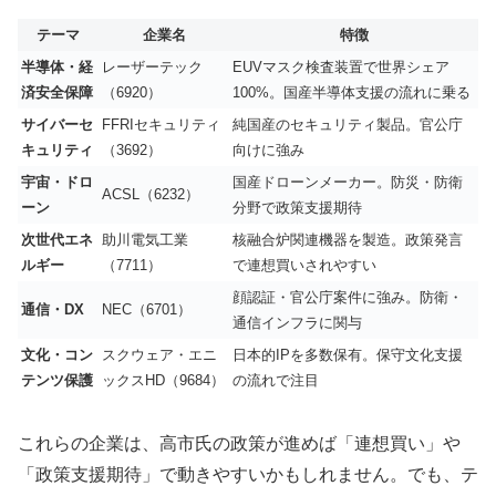
テーマ
企業名
特徴
半導体・経
レーザーテック
EUVマスク検査装置で世界シェア
済安全保障
（6920）
100%。国産半導体支援の流れに乗る
サイバーセ
FFRIセキュリティ
純国産のセキュリティ製品。官公庁
キュリティ
（3692）
向けに強み
宇宙・ドロ
国産ドローンメーカー。防災・防衛
ACSL（6232）
ーン
分野で政策支援期待
次世代エネ
助川電気工業
核融合炉関連機器を製造。政策発言
ルギー
（7711）
で連想買いされやすい
顔認証・官公庁案件に強み。防衛・
通信・DX
NEC（6701）
通信インフラに関与
文化・コン
スクウェア・エニ
日本的IPを多数保有。保守文化支援
テンツ保護
ックスHD（9684）
の流れで注目
これらの企業は、高市氏の政策が進めば「連想買い」や
「政策支援期待」で動きやすいかもしれません。でも、テ