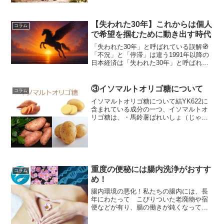
す。肉体的：病気やケガなどをしてしま
うと、ふさぎ込みがちになってしまいま
す。精神的：精神を病ん...
【失われた30年】これからは個人
コラム
で希望を掴むために動き出す時代
「失われた30年」と呼ばれている誤解🧭
「不況」と「停滞」は違う1991年以降の
日本経済は「失われた30年」と呼ばれて
きましたが、これは不況続きだった事を
示している訳ではありません。 不況
（recessionリセッション）は一時的な景
③イソマルトオリゴ糖について
コラム
気後退...
イソマルトオリゴ糖について結YK622に
含まれている成分の一つ、イソマルトオ
リゴ糖は、・馬鈴薯ばれいしょ（じゃが
いもの一種）・甘藷かんしょ（さつまい
も）から作られたデンプンで腸内で消化
されにくい難消化性です。イソマルトオ
リゴ糖とは、イソマル...
重度の便秘には腸内洗浄がおすす
コラム
め！
腸内環境の悪化！私たちの腸内には、長
年にわたって こびりついた老廃物や宿
便などが有り、腸の働きが鈍くなってい
て、内臓にも負担がかかっています。
健康な腸の持ち主だと、問題は少ないの