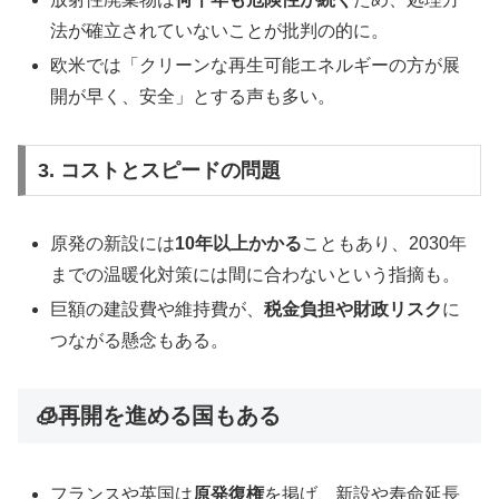
法が確立されていないことが批判の的に。
欧米では「クリーンな再生可能エネルギーの方が展
開が早く、安全」とする声も多い。
3. コストとスピードの問題
原発の新設には
10年以上かかる
こともあり、2030年
までの温暖化対策には間に合わないという指摘も。
巨額の建設費や維持費が、
税金負担や財政リスク
に
つながる懸念もある。
🧊再開を進める国もある
フランスや英国は
原発復権
を掲げ、新設や寿命延長