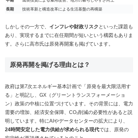
中期
成長投資による雇用改善、地方の暮らしやすさ向上
長期
技術革新と構造改革による生活基盤の再構築
しかしその一方で、
インフレや財政リスク
といった課題も
あり、実現するまでに在任期間が短いという構図もありま
す。さらに高市氏は原発再開案も掲げています。
原発再開を掲げる理由とは？
政府は第7次エネルギー基本計画で「原発を最大限活用す
る」と明記し、GX（グリーントランスフォーメーショ
ン）政策の中核に位置づけています。その背景には、電力
需要の増加、経済安全保障、CO₂削減の必要性があると説
明しています。特にAIやデータセンターの拡大により、
24時間安定した電力供給が求められる現代
では、原発の