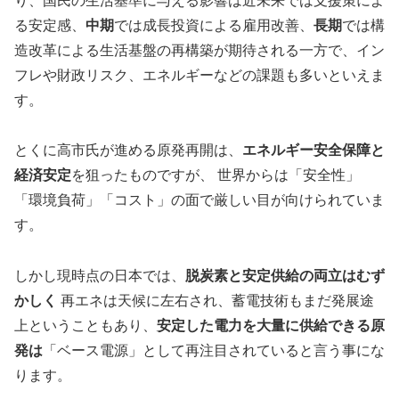
り、国民の生活基準に与える影響は近未来では支援策によ
る安定感、
中期
では成長投資による雇用改善、
長期
では構
造改革による生活基盤の再構築が期待される一方で、イン
フレや財政リスク、エネルギーなどの課題も多いといえま
す。
とくに高市氏が進める原発再開は、
エネルギー安全保障と
経済安定
を狙ったものですが、 世界からは「安全性」
「環境負荷」「コスト」の面で厳しい目が向けられていま
す。
しかし現時点の日本では、
脱炭素と安定供給の両立はむず
かしく
再エネは天候に左右され、蓄電技術もまだ発展途
上ということもあり、
安定した電力を大量に供給できる原
発は
「ベース電源」として再注目されていると言う事にな
ります。