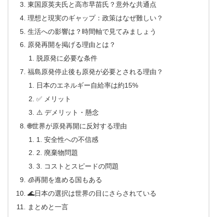
東国原英夫氏と高市早苗氏？意外な共通点
理想と現実のギャップ：政策はなぜ難しい？
生活への影響は？時間軸で見てみましょう
原発再開を掲げる理由とは？
脱原発に必要な条件
福島原発停止後も原発が必要とされる理由？
日本のエネルギー自給率は約15%
✅ メリット
⚠️ デメリット・懸念
🌐世界が原発再開に反対する理由
1. 安全性への不信感
2. 廃棄物問題
3. コストとスピードの問題
🧊再開を進める国もある
🌊日本の選択は世界の目にさらされている
まとめと一言