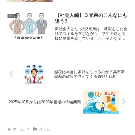
ですが、腸内環境が悪くなると、腹部に
張りを感じ便秘の症状が出...
【社会人編】３兄弟のこんなにも
コラム
違う⁉
新社会人となった3兄弟は、就職をした会
社でスキルを学びながら、学生の時と同
様に副業を続けていました。そんな３兄
弟にとって転機となったのが、A君が広告
代理店に就職したことで、集客スキルを
学べたことです。【社会人編】A君は学ん
だ集客スキルを副業...
減税は本当に家計を助けるのか？高市新
総裁の政策で見えてくる負担とは⁉
2025年10月からは2026年相場の準備期間
ホーム
コラム